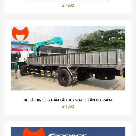
2.490₫
XE TẢI HINO FG GẮN CẨU HUYNDAI 5 TẤN HLC-5014
2.100₫