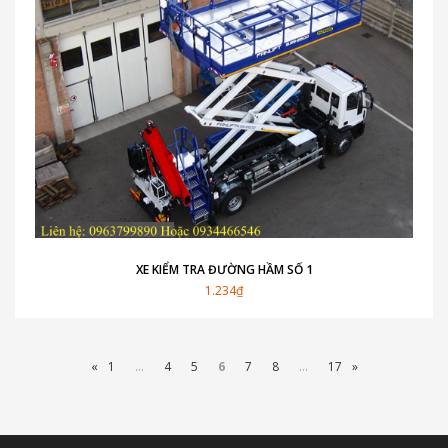
XE KIỂM TRA ĐƯỜNG HẦM SỐ 1
1.234₫
«
1
...
4
5
6
7
8
...
17
»