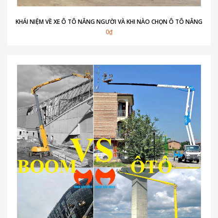
KHÁI NIỆM VỀ XE Ô TÔ NÂNG NGƯỜI VÀ KHI NÀO CHỌN Ô TÔ NÂNG
0₫
NGƯỜI