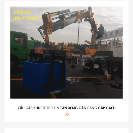
CẨU GẤP KHÚC ROBOT 8 TẤN XCMG GẮN CÀNG GẮP GẠCH
0₫