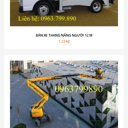
BÁN XE THANG NÂNG NGƯỜI 12 M
1.234₫