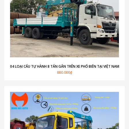
04 LOẠI CẨU TỰ HÀNH 8 TẤN GẮN TRÊN XE PHỔ BIẾN TẠI VIỆT NAM
880.000₫