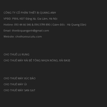
CÔNG TY CỔ PHẦN THIẾT BỊ QUANG ANH
VPĐD: P906, KĐT Đặng Xá, Gia Lâm, Hà Nội
Hotline: 093 44 66 546 & 096 3799 890 ( Giám Đốc : Hà Quang Dần)
Email: thietbiquanganh@gmail.com
Website: chothuexucuilu.com
CHO THUÊ LU RUNG
CHO THUÊ MÁY RẢI BÊ TÔNG NHỰA NÓNG, RẢI BASE
CHO THUÊ MÁY XÚC ĐÀO
CHO THUÊ MÁY ỦI
CHO THUÊ MÁY SAN GẠT