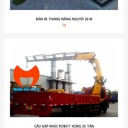
BÁN XE THANG NÂNG NGƯỜI 20 M
0₫
CẨU GẤP KHÚC ROBOT XCMG 25 TẤN