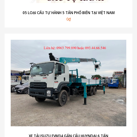
05 LOẠI CẨU TỰ HÀNH 5 TẤN PHỔ BIẾN TẠI VIỆT NAM
0₫
XE TẢI ISUZU FVM34 GẮN CẨU HUYNDAI 6 TẤN