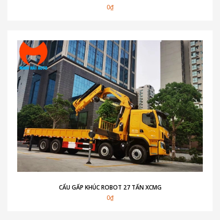
0₫
CẨU GẤP KHÚC ROBOT 27 TẤN XCMG
0₫