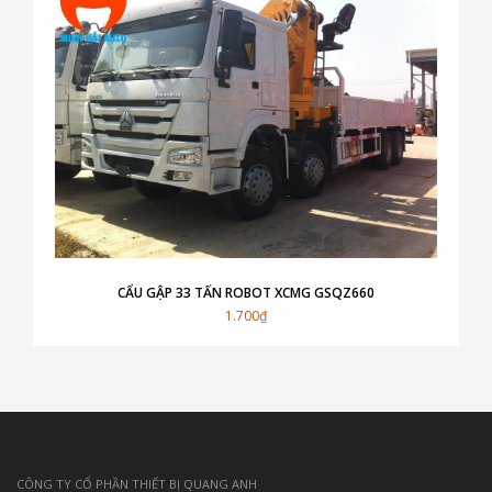
CẨU GẬP 33 TẤN ROBOT XCMG GSQZ660
1.700₫
CÔNG TY CỔ PHẦN THIẾT BỊ QUANG ANH