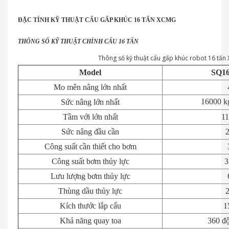
ĐẶC TÍNH KỸ THUẬT CẨU GẤP KHÚC 16 TẤN XCMG
THÔNG SỐ KỸ THUẬT CHÍNH CẨU 16 TẤN
Thông số kỹ thuật cẩu gấp khúc robot 16 tấ
Model
SQ1
Mo mên nâng lớn nhất
16000 kg
Sức nâng lớn nhất
Tầm với lớn nhất
1
Sức nâng đầu cần
Công suất cần thiết cho bơm
Công suất bơm thủy lực
3
Lưu lượng bơm thủy lực
Thùng dầu thủy lực
Kích thước lắp cẩu
1
Khả năng quay toa
360 độ