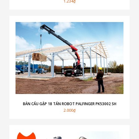
1.234₫
BÁN CẨU GẬP 18 TẤN ROBOT PALFINGER PK53002 SH
2.000₫