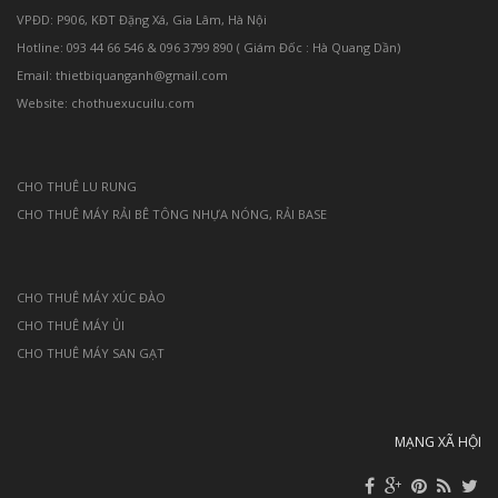
VPĐD: P906, KĐT Đặng Xá, Gia Lâm, Hà Nội
Hotline: 093 44 66 546 & 096 3799 890 ( Giám Đốc : Hà Quang Dần)
Email: thietbiquanganh@gmail.com
Website: chothuexucuilu.com
CHO THUÊ LU RUNG
CHO THUÊ MÁY RẢI BÊ TÔNG NHỰA NÓNG, RẢI BASE
CHO THUÊ MÁY XÚC ĐÀO
CHO THUÊ MÁY ỦI
CHO THUÊ MÁY SAN GẠT
MẠNG XÃ HỘI