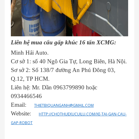
Liên hệ mua cẩu gấp khúc 16 tấn XCMG:
Minh Hải Auto.
Cơ sở 1: số 40 Ngô Gia Tự, Long Biên, Hà Nội.
Sơ sở 2: Số 138/7 đường An Phú Đông 03,
Q.12, TP HCM.
Liên hệ: Mr. Dần 0963799890 hoặc
0934466546
Email:
THIETBIQUANGANH@GMAIL.COM
Website:
HTTP://CHOTHUEXUCUILU.COM/XE-TAI-GAN-CAU-
GAP-ROBOT