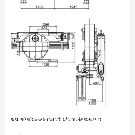
BIỂU ĐỒ SỨC NÂNG TẦM VỚI CẨU 16 TẤN SQ16ZK4Q