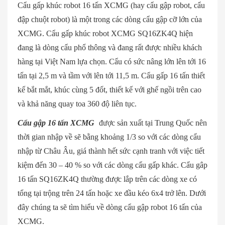
Cẩu gấp khúc robot 16 tấn XCMG (hay cẩu gập robot, cẩu
đập chuột robot) là một trong các dòng cẩu gập cỡ lớn của
XCMG. Cẩu gấp khúc robot XCMG SQ16ZK4Q hiện
đang là dòng cẩu phổ thông và đang rất được nhiều khách
hàng tại Việt Nam lựa chọn. Cẩu có sức nâng lớn lên tới 16
tấn tại 2,5 m và tầm với lên tới 11,5 m. Cẩu gấp 16 tấn thiết
kế bắt mắt, khúc cùng 5 đốt, thiết kế với ghế ngồi trên cao
và khả năng quay toa 360 độ liên tục.
Cẩu gập 16 tấn XCMG
được sản xuất tại Trung Quốc nên
thời gian nhập về sẽ bằng khoảng 1/3 so với các dòng cẩu
nhập từ Châu Âu, giá thành hết sức cạnh tranh với việc tiết
kiệm đến 30 – 40 % so với các dòng cẩu gấp khác. Cẩu gâp
16 tấn SQ16ZK4Q thường được lắp trên các dòng xe có
tổng tại trộng trên 24 tấn hoặc xe đầu kéo 6x4 trở lên. Dưới
đây chúng ta sẽ tìm hiểu về dòng cẩu gập robot 16 tấn của
XCMG.