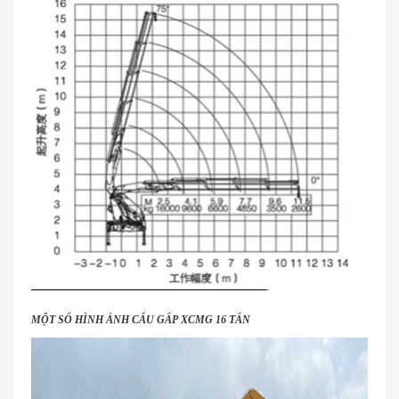
MỘT SỐ HÌNH ẢNH CẨU GẤP XCMG 16 TẤN