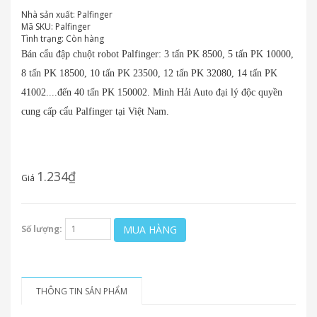
Nhà sản xuất:
Palfinger
Mã SKU:
Palfinger
Tình trạng:
Còn hàng
Bán cẩu đập chuột robot Palfinger: 3 tấn PK 8500, 5 tấn PK 10000,
8 tấn PK 18500, 10 tấn PK 23500, 12 tấn PK 32080, 14 tấn PK
41002....đến 40 tấn PK 150002. Minh Hải Auto đại lý độc quyền
cung cấp cẩu Palfinger tại Việt Nam.
1.234₫
Giá
MUA HÀNG
Số lượng:
THÔNG TIN SẢN PHẨM