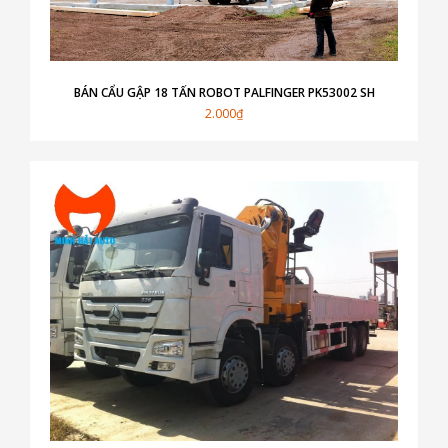
BÁN CẨU GẬP 18 TẤN ROBOT PALFINGER PK53002 SH
2.000₫