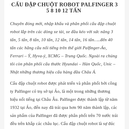
CẨU ĐẬP CHUỘT ROBOT PALFINGER 3
5 8 10 12 TẤN
Chuyên đóng mới, nhập khẩu và phân phối cẩu đập chuột
robot lắp trên các dòng xe tải, xe đầu kéo với sức nâng 3
tấn, 5 tấn, 8 tấn, 10 tấn, 12 tấn, 14 tấn, 16 tấn…..đến 40
tấn các hãng cẩu nổi tiếng trên thế giới Palfinger-Áo,
Ferrari – Ý, Hyva-ý, XCMG – Trung Quốc. Ngoài ra chúng
tôi còn phân phối cẩu thước Hyundai – Hàn Quốc, Unic –
Nhật những thương hiệu cẩu hàng đầu Châu Á.
Cẩu đập chuột robot được phát triển và phân phối bởi công
ty Palfinger có trụ sở tại Áo, là một trong những thương
hiệu nổi tiếng tại Châu Âu. Palfinger được thành lập từ năm
1932 tại Áo, đến nay đã trải qua hơn 90 năm thành lập, các
sản phẩm của Palfinger đã được phân phối trên 70 nước trải
đều trên khắp các châu lục. Cẩu đập chuột robot là sự đúc