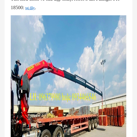
18500:
.
tại đây