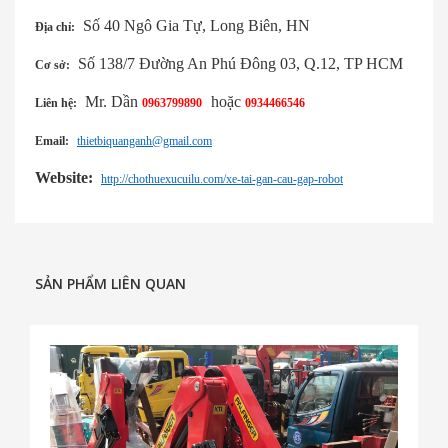
Số 40 Ngô Gia Tự, Long Biên, HN
Địa chỉ:
Số 138/7 Đường An Phú Đông 03, Q.12, TP HCM
Cơ sở:
Mr. Dần
hoặc
Liên hệ:
0963799890
0934466546
Email:
thietbiquanganh@gmail.com
Website:
http://chothuexucuilu.com/xe-tai-gan-cau-gap-robot
SẢN PHẨM LIÊN QUAN