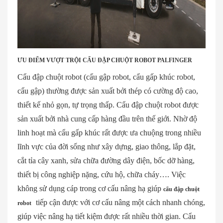
ƯU ĐIỂM VƯỢT TRỘI CẨU ĐẬP CHUỘT ROBOT PALFINGER
Cẩu đập chuột robot (cẩu gập robot, cẩu gấp khúc robot,
cẩu gập) thường được sản xuất bởi thép có cường độ cao,
thiết kế nhỏ gọn, tự trọng thấp. Cẩu đập chuột robot được
sản xuất bởi nhà cung cấp hàng đầu trên thế giới. Nhờ độ
linh hoạt mà cẩu gấp khúc rất được ưa chuộng trong nhiều
lĩnh vực của đời sống như xây dựng, giao thông, lắp đặt,
cắt tỉa cây xanh, sửa chữa đường dây điện, bốc dỡ hàng,
thiết bị công nghiệp nặng, cứu hộ, chữa cháy…. Việc
không sử dụng cáp trong cơ cấu nâng hạ giúp
cẩu đập chuột
tiếp cận được với cơ cấu nâng một cách nhanh chóng,
robot
giúp việc nâng hạ tiết kiệm được rất nhiều thời gian. Cẩu