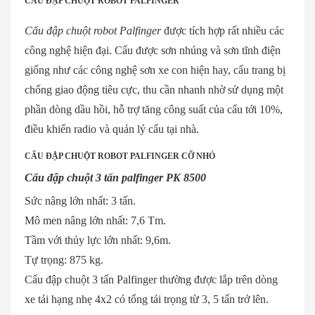
CẨU ĐẬP CHUỘT ROBOT PALFINGER
Cẩu đập chuột robot Palfinger
được tích hợp rất nhiều các
công nghệ hiện đại. Cẩu được sơn nhúng và sơn tĩnh điện
giống như các công nghệ sơn xe con hiện hay, cẩu trang bị
chống giao động tiêu cực, thu cần nhanh nhờ sử dụng một
phần dòng dầu hồi, hỗ trợ tăng công suất của cẩu tới 10%,
điều khiển radio và quản lý cẩu tại nhà.
CẨU ĐẬP CHUỘT ROBOT PALFINGER CỠ NHỎ
Cẩu đập chuột 3 tấn palfinger PK 8500
Sức nâng lớn nhất: 3 tấn.
Mô men nâng lớn nhất: 7,6 Tm.
Tầm với thủy lực lớn nhất: 9,6m.
Tự trọng: 875 kg.
Cẩu đập chuột 3 tấn Palfinger thường được lắp trên dòng
xe tải hạng nhẹ 4x2 có tổng tải trọng từ 3, 5 tấn trở lên.