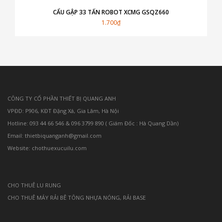
CẨU GẬP 33 TẤN ROBOT XCMG GSQZ660
1.700₫
CÔNG TY CỔ PHẦN THIẾT BỊ QUANG ANH
VPĐD: P906, KĐT Đặng Xá, Gia Lâm, Hà Nội
Hotline: 093 44 66 546 & 096 3799 890 ( Giám Đốc : Hà Quang Dần)
Email: thietbiquanganh@gmail.com
Website: chothuexucuilu.com
CHO THUÊ LU RUNG
CHO THUÊ MÁY RẢI BÊ TÔNG NHỰA NÓNG, RẢI BASE