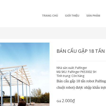
TRANG CHỦ
GIỚI THIỆU
SẢN PHẨM
BÁN CẨU GẬP 18 TẤN
Nhà sản xuất:
Palfinger
Mã SKU:
Palfinger PK53002 SH
Tình trạng:
Còn hàng
Bán cẩu gấp 18 tấn robot Palfin
chuột robot) được nhập khẩu trực
2.000₫
Giá