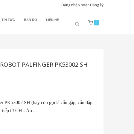
Đăng nhập
hoặc
Đăng ký
TIN TỨC
BẢN ĐỒ
LIÊN HỆ
0
 ROBOT PALFINGER PK53002 SH
ger PK53002 SH (hay còn gọi là cẩu gập, cẩu đập
 tiếp từ CH - Áo .