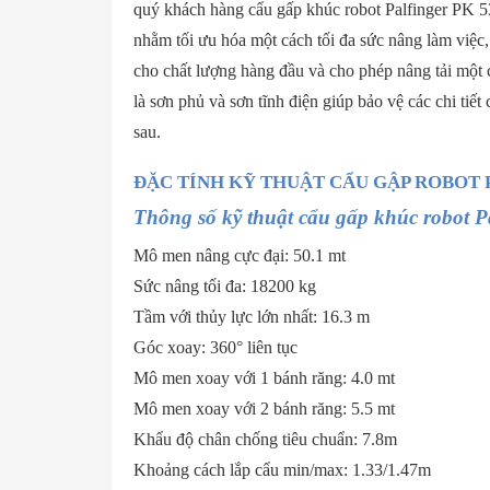
quý khách hàng cẩu gấp khúc robot Palfinger PK 53
nhằm tối ưu hóa một cách tối đa sức nâng làm việc,
cho chất lượng hàng đầu và cho phép nâng tải một 
là sơn phủ và sơn tĩnh điện giúp bảo vệ các chi tiế
sau.
ĐẶC TÍNH KỸ THUẬT CẨU GẬP ROBOT 
Thông số kỹ thuật cẩu gấp khúc robot 
Mô men nâng cực đại: 50.1 mt
Sức nâng tối đa: 18200 kg
Tầm với thủy lực lớn nhất: 16.3 m
Góc xoay: 360° liên tục
Mô men xoay với 1 bánh răng: 4.0 mt
Mô men xoay với 2 bánh răng: 5.5 mt
Khẩu độ chân chống tiêu chuẩn: 7.8m
Khoảng cách lắp cẩu min/max: 1.33/1.47m