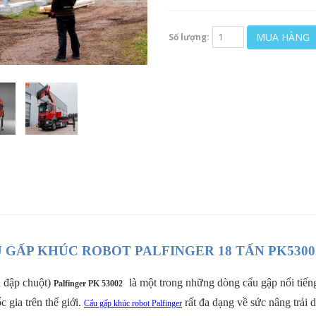
MUA HÀNG
Số lượng:
 GẤP KHÚC ROBOT PALFINGER 18 TẤN PK5300
u đập chuột)
là một trong những dòng cẩu gập nổi tiếng
Palfinger PK 53002
 gia trên thế giới.
rất đa dạng về sức nâng trải dà
Cẩu gấp khúc robot Palfinger