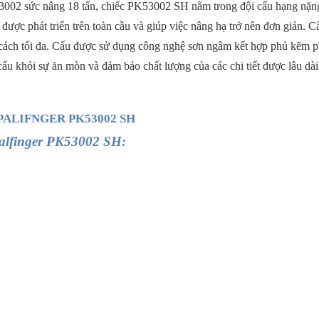
002 sức nâng 18 tấn, chiếc PK53002 SH nằm trong đội cẩu hạng nặng c
 được phát triển trên toàn cầu và giúp việc nâng hạ trở nên đơn giản.
cách tối đa. Cẩu được sử dụng công nghệ sơn ngâm kết hợp phủ kẽm ph
t cẩu khỏi sự ăn mòn và đảm bảo chất lượng của các chi tiết được lâu dà
PALIFNGER PK53002 SH
Palfinger PK53002 SH: