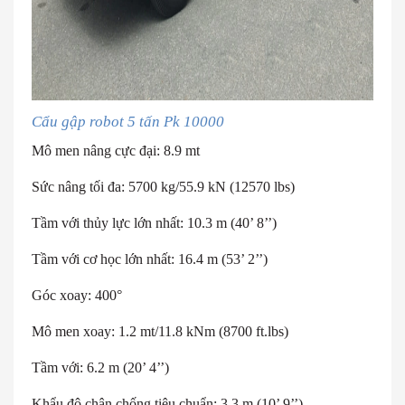
Cẩu gập robot 5 tấn Pk 10000
Mô men nâng cực đại: 8.9 mt
Sức nâng tối đa: 5700 kg/55.9 kN (12570 lbs)
Tầm với thủy lực lớn nhất: 10.3 m (40’ 8’’)
Tầm với cơ học lớn nhất: 16.4 m (53’ 2’’)
Góc xoay: 400°
Mô men xoay: 1.2 mt/11.8 kNm (8700 ft.lbs)
Tầm với: 6.2 m (20’ 4’’)
Khẩu độ chân chống tiêu chuẩn: 3.3 m (10’ 9’’)