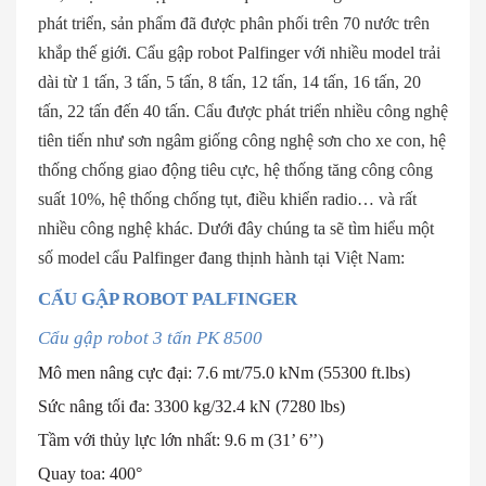
phát triển, sản phẩm đã được phân phối trên 70 nước trên
khắp thế giới. Cẩu gập robot Palfinger với nhiều model trải
dài từ 1 tấn, 3 tấn, 5 tấn, 8 tấn, 12 tấn, 14 tấn, 16 tấn, 20
tấn, 22 tấn đến 40 tấn. Cẩu được phát triển nhiều công nghệ
tiên tiến như sơn ngâm giống công nghệ sơn cho xe con, hệ
thống chống giao động tiêu cực, hệ thống tăng công công
suất 10%, hệ thống chống tụt, điều khiển radio… và rất
nhiều công nghệ khác. Dưới đây chúng ta sẽ tìm hiểu một
số model cẩu Palfinger đang thịnh hành tại Việt Nam:
CẨU GẬP ROBOT PALFINGER
Cẩu gập robot 3 tấn PK 8500
Mô men nâng cực đại: 7.6 mt/75.0 kNm (55300 ft.lbs)
Sức nâng tối đa: 3300 kg/32.4 kN (7280 lbs)
Tầm với thủy lực lớn nhất: 9.6 m (31’ 6’’)
Quay toa: 400°