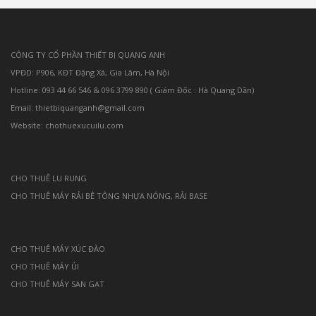
CÔNG TY CỔ PHẦN THIẾT BỊ QUANG ANH
VPĐD: P906, KĐT Đặng Xá, Gia Lâm, Hà Nội
Hotline: 093 44 66 546 & 096 3799 890 ( Giám Đốc : Hà Quang Dần)
Email: thietbiquanganh@gmail.com
Website: chothuexucuilu.com
CHO THUÊ LU RUNG
CHO THUÊ MÁY RẢI BÊ TÔNG NHỰA NÓNG, RẢI BASE
CHO THUÊ MÁY XÚC ĐÀO
CHO THUÊ MÁY ỦI
CHO THUÊ MÁY SAN GẠT