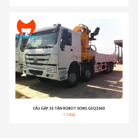
CẨU GẬP 33 TẤN ROBOT XCMG GSQZ660
1.700₫