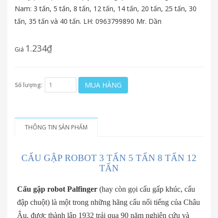
Nam: 3 tấn, 5 tấn, 8 tấn, 12 tấn, 14 tấn, 20 tấn, 25 tấn, 30
tấn, 35 tấn và 40 tấn. LH: 0963799890 Mr. Dần
1.234₫
Giá
MUA HÀNG
Số lượng:
THÔNG TIN SẢN PHẨM
CẨU GẬP ROBOT 3 TẤN 5 TẤN 8 TẤN 12
TẤN
Cẩu gập robot Palfinger
(hay còn gọi cẩu gấp khúc, cẩu
đập chuột) là một trong những hãng cẩu nổi tiếng của Châu
Âu, được thành lập 1932 trải qua 90 năm nghiên cứu và