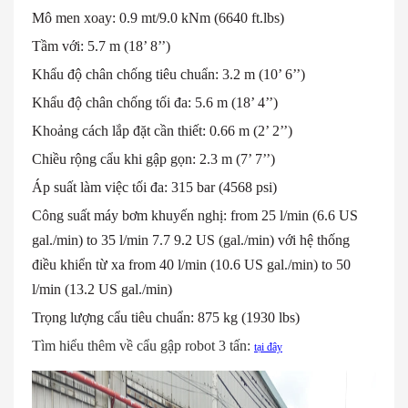
Mô men xoay: 0.9 mt/9.0 kNm (6640 ft.lbs)
Tầm với: 5.7 m (18’ 8’’)
Khẩu độ chân chống tiêu chuẩn: 3.2 m (10’ 6’’)
Khẩu độ chân chống tối đa: 5.6 m (18’ 4’’)
Khoảng cách lắp đặt cần thiết: 0.66 m (2’ 2’’)
Chiều rộng cẩu khi gập gọn: 2.3 m (7’ 7’’)
Áp suất làm việc tối đa: 315 bar (4568 psi)
Công suất máy bơm khuyến nghị: from 25 l/min (6.6 US
gal./min) to 35 l/min 7.7 9.2 US (gal./min) với hệ thống
điều khiển từ xa from 40 l/min (10.6 US gal./min) to 50
l/min (13.2 US gal./min)
Trọng lượng cẩu tiêu chuẩn: 875 kg (1930 lbs)
Tìm hiểu thêm về cẩu gập robot 3 tấn:
tại đây