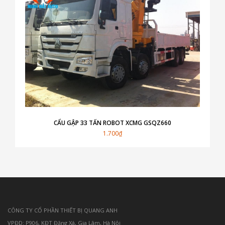
CẨU GẬP 33 TẤN ROBOT XCMG GSQZ660
1.700₫
CÔNG TY CỔ PHẦN THIẾT BỊ QUANG ANH
VPĐD: P906, KĐT Đặng Xá, Gia Lâm, Hà Nội