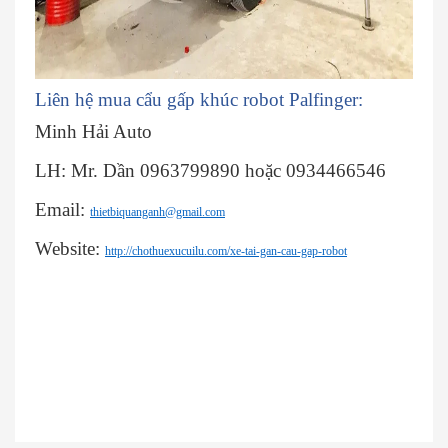
Liên hệ mua cẩu gấp khúc robot Palfinger:
Minh Hải Auto
LH: Mr. Dần 0963799890 hoặc 0934466546
Email:
thietbiquanganh@gmail.com
Website:
http://chothuexucuilu.com/xe-tai-gan-cau-gap-robot