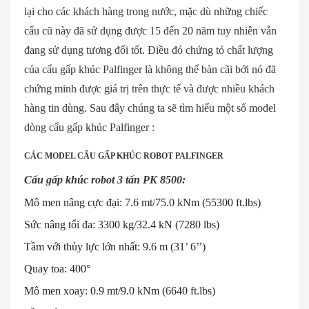
lại cho các khách hàng trong nước, mặc dù những chiếc
cẩu cũ này đã sử dụng được 15 đến 20 năm tuy nhiên vẫn
đang sử dụng tương đối tốt. Điều đó chứng tỏ chất lượng
của cẩu gấp khúc Palfinger là không thể bàn cãi bởi nó đã
chứng minh được giá trị trên thực tế và được nhiều khách
hàng tin dùng. Sau đây chúng ta sẽ tìm hiểu một số model
dòng cẩu gấp khúc Palfinger :
CÁC MODEL CẨU GẤP KHÚC ROBOT PALFINGER
Cẩu gấp khúc robot 3 tấn PK 8500:
Mô men nâng cực đại: 7.6 mt/75.0 kNm (55300 ft.lbs)
Sức nâng tối đa: 3300 kg/32.4 kN (7280 lbs)
Tầm với thủy lực lớn nhất: 9.6 m (31’ 6’’)
Quay toa: 400°
Mô men xoay: 0.9 mt/9.0 kNm (6640 ft.lbs)