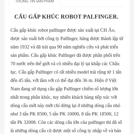
THÔNG TIN SẢN PHẨM
CẨU GẤP KHÚC ROBOT PALFINGER.
Cẩu gấp khúc robot palfinger được sản xuất tại CH Áo,
được sản xuất bởi công ty Palfinger, hãng được thành lập từ
năm 1932 và đã trải qua 90 năm nghiên cứu và phát triển
sản phẩm. Cẩu gấp khúc Palfinger đã được phân phối trên
70 nước trên thế giới và có nhiều đại lý tại khắp các Châu
lục. Cẩu gấp Palfinger có rất nhiều model trải rộng từ 1 tấn
đến 45 tấn, với tầm với có thể đạt đến 36 m. Hiện ở Việt
Nam đang sử dụng cẩu gập Palfinger chiếm số lượng lớn
nhất trong phân khúc, tuy nhiên khách hàng tiếp xúc với
dòng cẩu mới này mới chỉ dừng lại ở những dòng cẩu nhỏ
như 3 tấn PK 8500, 5 tấn PK 10000, 8 tấn PK 18500, 12
tấn Pk 32008. Còn các dòng cẩu lớn của palfinger thì đã số
là những dòng cẩu cũ được một số công ty nhập về và bán