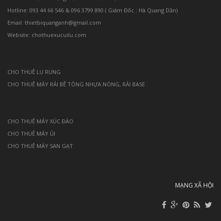
Hotline: 093 44 66 546 & 096 3799 890 ( Giám Đốc : Hà Quang Dần)
Email: thietbiquanganh@gmail.com
Website: chothuexucuilu.com
CHO THUÊ LU RUNG
CHO THUÊ MÁY RẢI BÊ TÔNG NHỰA NÓNG, RẢI BASE
CHO THUÊ MÁY XÚC ĐÀO
CHO THUÊ MÁY ỦI
CHO THUÊ MÁY SAN GẠT
MẠNG XÃ HỘI