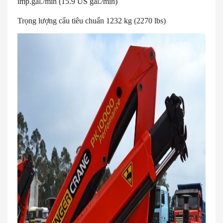
imp.gal./min (15.9 US gal./min)
Trọng lượng cẩu tiêu chuẩn 1232 kg (2270 lbs)