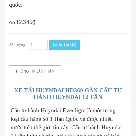
quốc.
12.345₫
Giá
MUA HÀNG
Số lượng:
THÔNG TIN SẢN PHẨM
XE TẢI HUYNDAI HD360 GẮN CẨU TỰ
HÀNH HUYNDAI 12 TẤN
Cẩu tự hành Huyndai Everdigm là một trong
loại cẩu hàng số 1 Hàn Quốc và được nhiều
nước trên thế giới tin cậy. Cẩu tự hành Huyndai
12 tấn luôn có sẵn, giá gốc, giao nhanh và bảo