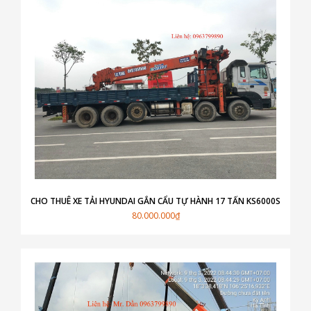
CHO THUÊ XE TẢI HYUNDAI GẮN CẨU TỰ HÀNH 17 TẤN KS6000S
80.000.000₫