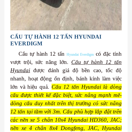
CẨU TỰ HÀNH 12 TẤN HYUNDAI
EVERDIGM
Cẩu tự hành 12 tấn
có đặc tính
Hyundai Everdigm
vượt trội, sức nâng lớn.
Cẩu tự hành 12 tấn
Hyundai
được đánh giá độ bền cao, tốc độ
nhanh, hoạt động ổn định, bánh kính làm việc
lớn và hiệu quả.
Cẩu 12 tấn Hyundai là dòng
cẩu được thiết kế đặc biệt, sức nâng mạnh mẽ-
dòng cẩu duy nhất trên thị trường có sức nâng
12 tấn tại tầm với 3m. Cẩu phù hợp lắp đặt trên
các nền xe 5 chân 10x4 Hyundai HD360, JAC;
nền xe 4 chân 8x4 Dongfeng, JAC, Hyundai