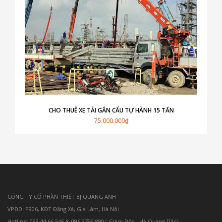
CHO THUÊ XE TẢI GẮN CẨU TỰ HÀNH 15 TẤN
75.000.000₫
CÔNG TY CỔ PHẦN THIẾT BỊ QUANG ANH
VPĐD: P906, KĐT Đặng Xá, Gia Lâm, Hà Nội
Hotline: 093 44 66 546 & 096 3799 890 ( Giám Đốc : Hà Quang Dần)