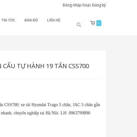
Đăng nhập
hoặc
Đăng ký
TIN TỨC
BẢN ĐỒ
LIÊN HỆ
0
N CẨU TỰ HÀNH 19 TẤN CSS700
tấn CSS700: xe tải Hyundai Trago 5 chân, JAC 5 chân gắn
, nhanh, chuyên nghiệp tại Hà Nội. LH: 0963799890