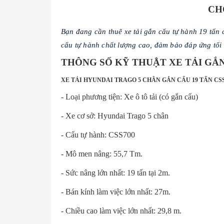
CH
Bạn đang cần thuê xe tải gắn cẩu tự hành 19 tấn
cẩu tự hành chất lượng cao, đảm bảo đáp ứng tối
THÔNG SỐ KỸ THUẬT XE TẢI GẮN
XE TẢI HYUNDAI TRAGO 5 CHÂN GẮN CẨU 19 TẤN CSS
- Loại phương tiện: Xe ô tô tải (có gắn cẩu)
- Xe cơ sở: Hyundai Trago 5 chân
- Cẩu tự hành: CSS700
- Mô men nâng: 55,7 Tm.
- Sức nâng lớn nhất: 19 tấn tại 2m.
- Bán kính làm việc lớn nhất: 27m.
- Chiều cao làm việc lớn nhất: 29,8 m.