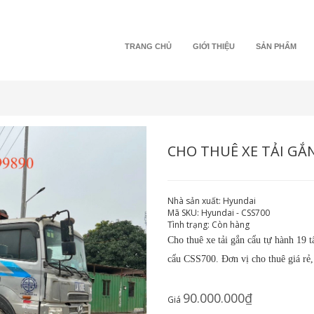
TRANG CHỦ
GIỚI THIỆU
SẢN PHẨM
CHO THUÊ XE TẢI GẮ
Nhà sản xuất:
Hyundai
Mã SKU:
Hyundai - CSS700
Tình trạng:
Còn hàng
Cho thuê xe tải gắn cẩu tự hành 19 
cẩu CSS700. Đơn vị cho thuê giá rẻ
90.000.000₫
Giá