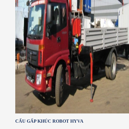
CẨU GẤP KHÚC ROBOT HYVA