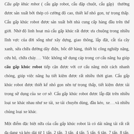
Cẩu gấp khúc robot
( cẩu gập robot, cẩu đập chuột, cẩu gập) thường
được sản xuất bởi thép có cường độ cao, thiết kế nhỏ gọn, tự trọng thấp.
Cẩu gấp khúc robot được sản xuất bởi nhà cung cấp hàng đầu trên thế
giới. Nhờ độ linh hoạt mà cẩu gấp khúc rất được ưa chuộng trong nhiều
lĩnh vực của đời sống như xây dựng, giao thông, lắp đặt, cắt tỉa cây
xanh, sửa chữa đường dây điện, bốc dỡ hàng, thiết bị công nghiệp nặng,
cứu hộ, chữa cháy…. Việc không sử dụng cáp trong cơ cấu nâng hạ giúp
cẩu gấp khúc robot
tiếp cận được với cơ cấu nâng một cách nhanh
chóng, giúp việc nâng hạ tiết kiệm được rất nhiều thời gian. Cẩu gấp
khúc robot được thiết kế nhỏ gọn nên tự trọng thấp, tiết kiệm được tải
trọng sử dụng của xe cơ sở. Cẩu gấp khúc robot được lắp đặt trên nhiều
loại xe khác nhau như xe tải, xe tải chuyên dùng, đầu kéo, xe….và nhiều
chủng loại xe khác.
Một điểm đặc biệt nữa của cẩu gấp khúc robot là có dải nâng tải rất rất
đa dạng và kéo dài từ 1 tấn, 2 tấn, 3 tấn, 4 tấn, 5 tấn, 6 tân, 7 tấn, 8 tấn,