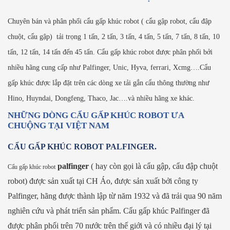
Chuyên bán và phân phối cẩu gấp khúc robot ( cẩu gập robot, cẩu đập
chuột, cẩu gập) tải trọng 1 tấn, 2 tấn, 3 tấn, 4 tấn, 5 tấn, 7 tấn, 8 tấn, 10
tấn, 12 tấn, 14 tấn đến 45 tấn. Cẩu gấp khúc robot được phân phối bởi
nhiều hãng cung cấp như Palfinger, Unic, Hyva, ferrari, Xcmg….Cẩu
gấp khúc được lắp đặt trên các dòng xe tải gắn cẩu thông thường như
Hino, Huyndai, Dongfeng, Thaco, Jac….và nhiều hãng xe khác.
NHỮNG DÒNG CẨU GẤP KHÚC ROBOT ƯA
CHUỘNG TẠI VIỆT NAM
CẨU GẤP KHÚC ROBOT PALFINGER.
palfinger
( hay còn gọi là cẩu gập, cẩu đập chuột
Cẩu gấp khúc robot
robot) được sản xuất tại CH Áo, được sản xuất bởi công ty
Palfinger, hãng được thành lập từ năm 1932 và đã trải qua 90 năm
nghiên cứu và phát triển sản phẩm. Cẩu gấp khúc Palfinger đã
được phân phối trên 70 nước trên thế giới và có nhiều đại lý tại