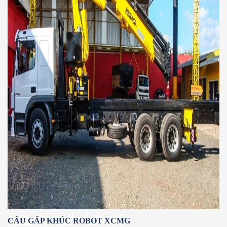
CẨU GẤP KHÚC ROBOT XCMG