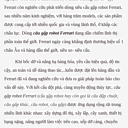
Ferrari còn nghiên cứu phát triển dòng siêu cẩu gập robot Ferrari,
sau nhiều năm kinh nghiệm, với hàng trăm models, các sản phẩm
được cung cấp tới nhiều quốc gia và vùng lãnh thổ, ở khắp các
châu lục. Dòng
cẩu gập robot Ferrari
đang dần chiếm lĩnh thị
phần toàn thế giới. Ferrari ngày càng khẳng định thương hiệu số 1
châu Âu và hàng đầu thế giới, siêu xe- siêu cẩu.
Khi bốc dỡ và nâng hạ hàng hóa, yêu cầu hiệu quả, độ tin
cậy, an toàn và dễ dàng thao tác,..luôn được đặt lên hàng đầu và
Ferrari đã và đang nghiên cứu và đưa ra giải pháp hoàn hảo cho
vấn đề này. Với kết cấu đột phá, cùng truyền động thủy lực,
cẩu
gập robot Ferrari
(cẩu gập robot
hay còn gọi là cẩu đập chuột,
cẩu gấp khúc, cẩu robot, cẩu gập
)
được ứng dụng rộng rãi trong
nhiều lĩnh khác nhau: xây dựng đô thị, xây lắp, cây xanh, thiết bị
hạng nặng, nâng người làm việc trên cao, xếp dỡ cảng, chuyên