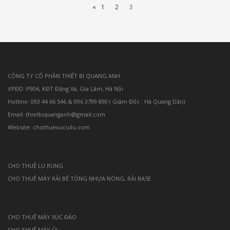
«
1
2
3
CÔNG TY CỔ PHẦN THIẾT BỊ QUANG ANH
VPĐD: P906, KĐT Đặng Xá, Gia Lâm, Hà Nội
Hotline: 093 44 66 546 & 096 3799 890 ( Giám Đốc : Hà Quang Dần)
Email: thietbiquanganh@gmail.com
Website: chothuexucuilu.com
CHO THUÊ LU RUNG
CHO THUÊ MÁY RẢI BÊ TÔNG NHỰA NÓNG, RẢI BASE
CHO THUÊ MÁY XÚC ĐÀO
CHO THUÊ MÁY ỦI