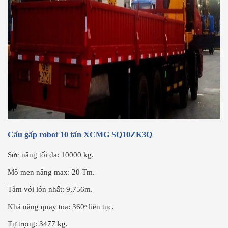
Cẩu gấp robot 10 tấn XCMG SQ10ZK3Q
Sức nâng tối đa: 10000 kg.
Mô men nâng max: 20 Tm.
Tầm với lớn nhất: 9,756m.
Khả năng quay toa: 360ᵒ liên tục.
Tự trọng: 3477 kg.