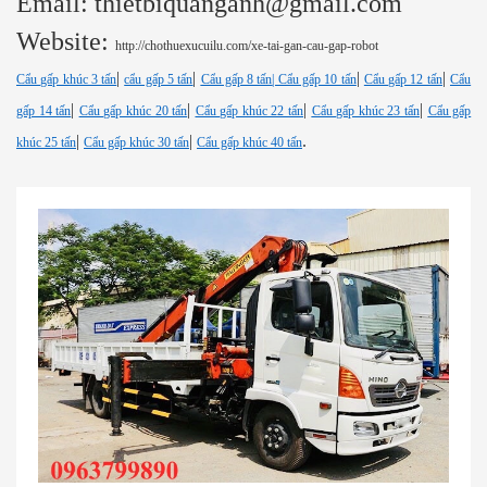
Email: thietbiquanganh@gmail.com
Website:
http://chothuexucuilu.com/xe-tai-gan-cau-gap-robot
|
|
|
|
Cẩu gấp khúc 3 tấn
cẩu gấp 5 tấn
Cẩu gấp 8 tấn
| Cẩu gấp 10 tấn
Cẩu gấp 12 tấn
Cẩu
|
|
|
|
gấp 14 tấn
Cẩu gấp khúc 20 tấn
Cẩu gấp khúc 22 tấn
Cẩu gấp khúc 23 tấn
Cẩu gấp
|
|
.
khúc 25 tấn
Cẩu gấp khúc 30 tấn
Cẩu gấp khúc 40 tấn