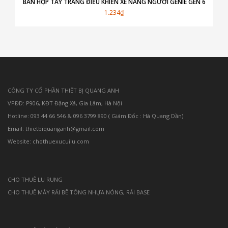
BÁN HỘP TAY TRANG ĐIỀU KHIỂN XE NÂNG NGƯỜI GENIE GEN 6
1.234₫
CÔNG TY CỔ PHẦN THIẾT BỊ QUANG ANH
VPĐD: P906, KĐT Đặng Xá, Gia Lâm, Hà Nội
Hotline: 093 44 66 546 & 096 3799 890 ( Giám Đốc : Hà Quang Dần)
Email: thietbiquanganh@gmail.com
Website: chothuexucuilu.com
CHO THUÊ LU RUNG
CHO THUÊ MÁY RẢI BÊ TÔNG NHỰA NÓNG, RẢI BASE