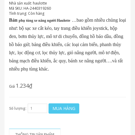
Nhà sản xuất:
haulotte
Mã SKU:
HA-2440319260
Tình trạng:
Còn hàng
Bán
…bao gồm nhiều chủng loại
phụ tùng xe nâng người Haulotte
như: bộ sạc xe cắt kéo, tay trang điều khiển joystick, hộp
đen, bơm thủy lực, mô tơ di chuyển, đồng hồ báo dầu, đồng
hồ báo giờ, bảng điều khiển, các loại cảm biến, phanh thủy
lực, lọc động cơ, lọc thủy lực, giỏ nâng người, mô tơ điện,
bảng mạch điều khiển, ắc quy, bánh xe nâng người….và rất
nhiều phụ tùng khác.
1.234₫
Giá
MUA HÀNG
Số lượng:
THÔNG TIN SẢN PHẨM