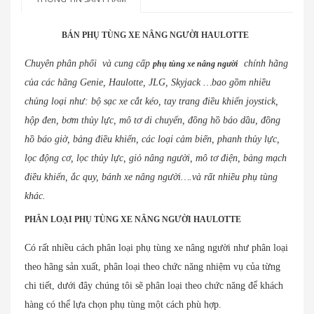
BÁN PHỤ TÙNG XE NÂNG NGƯỜI HAULOTTE
Chuyên phân phối và cung cấp
chính hãng
phụ tùng xe nâng người
của các hãng Genie, Haulotte, JLG, Skyjack …bao gồm nhiều
chủng loại như: bộ sạc xe cắt kéo, tay trang điều khiển joystick,
hộp đen, bơm thủy lực, mô tơ di chuyển, đồng hồ báo dầu, đồng
hồ báo giờ, bảng điều khiển, các loại cảm biến, phanh thủy lực,
lọc động cơ, lọc thủy lực, giỏ nâng người, mô tơ điện, bảng mạch
điều khiển, ắc quy, bánh xe nâng người….và rất nhiều phụ tùng
khác.
PHÂN LOẠI PHỤ TÙNG XE NÂNG NGƯỜI HAULOTTE
Có rất nhiều cách phân loại phụ tùng xe nâng người như phân loại
theo hãng sản xuất, phân loại theo chức năng nhiệm vụ của từng
chi tiết, dưới đây chúng tôi sẽ phân loại theo chức năng để khách
hàng có thể lựa chọn phụ tùng một cách phù hợp.