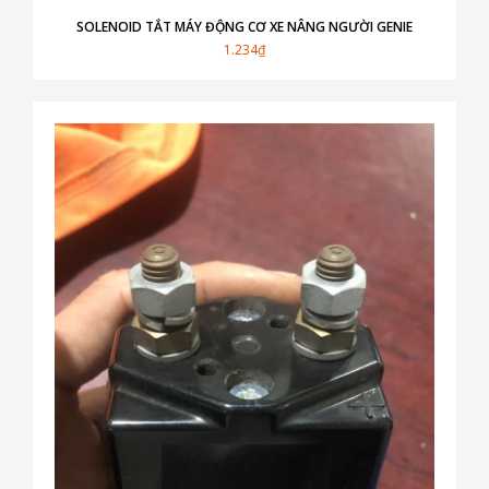
SOLENOID TẮT MÁY ĐỘNG CƠ XE NÂNG NGƯỜI GENIE
1.234₫