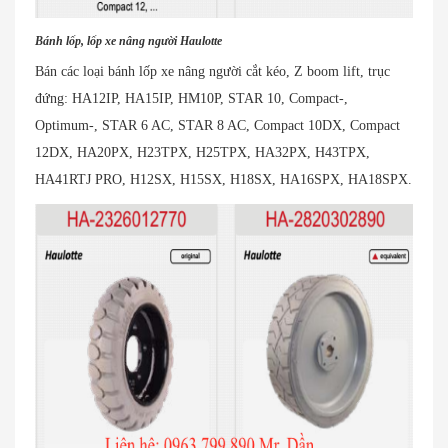
Bánh lốp, lốp xe nâng người Haulotte
Bán các loại bánh lốp xe nâng người cắt kéo, Z boom lift, trục
đứng: HA12IP, HA15IP, HM10P, STAR 10, Compact-,
Optimum-, STAR 6 AC, STAR 8 AC, Compact 10DX, Compact
12DX, HA20PX, H23TPX, H25TPX, HA32PX, H43TPX,
HA41RTJ PRO, H12SX, H15SX, H18SX, HA16SPX, HA18SPX.