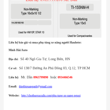
Liên hệ báo giá và mua phụ tùng xe nâng người Haulotte:
Minh Hải Auto
Số 40 Ngô Gia Tự, Long Biên, HN
Địa chỉ:
Số 138/7 Đường An Phú Đông 03, Q.12, TP HCM
Cơ sở:
Mr. Dần
hoặc
Liên hệ:
0963799890
0934466546
Email:
thietbiquanganh@gmail.com
Website:
http://chothuexucuilu.com/phu-tung-xe-nang-nguoi