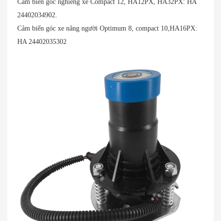
Cam biến góc nghiêng xe Compact 12, HA12PX, HA32PX: HA
24402034902.
Cảm biến góc xe nâng người Optimum 8, compact 10,HA16PX:
HA 24402035302