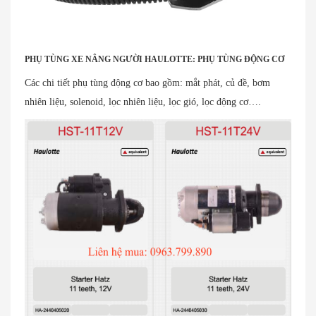
PHỤ TÙNG XE NÂNG NGƯỜI HAULOTTE: PHỤ TÙNG ĐỘNG CƠ
Các chi tiết phụ tùng động cơ bao gồm: mắt phát, củ đề, bơm
nhiên liệu, solenoid, lọc nhiên liệu, lọc gió, lọc động cơ….