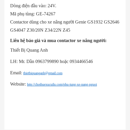
Dòng điện đầu vào: 24V.
Mã phụ tùng: GE-74267
Contactor dùng cho xe nâng người Genie GS1932 GS2646
GS4047 Z30/20N Z34/22N Z45
Liên hệ báo giá và mua contactor xe nâng người:
Thiết Bị Quang Anh
LH: Mr. Dần 0963799890 hoặc 0934466546
Email:
thietbiquanganh@gmail.com
Website:
http://chothuexucuilu.com/phu-tung-xe-nang-nguoi