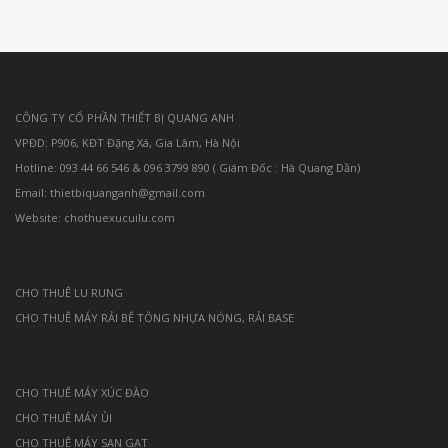
CÔNG TY CỔ PHẦN THIẾT BỊ QUANG ANH
VPĐD: P906, KĐT Đặng Xá, Gia Lâm, Hà Nội
Hotline: 093 44 66 546 & 096 3799 890 ( Giám Đốc : Hà Quang Dần)
Email: thietbiquanganh@gmail.com
Website: chothuexucuilu.com
CHO THUÊ LU RUNG
CHO THUÊ MÁY RẢI BÊ TÔNG NHỰA NÓNG, RẢI BASE
CHO THUÊ MÁY XÚC ĐÀO
CHO THUÊ MÁY ỦI
CHO THUÊ MÁY SAN GẠT