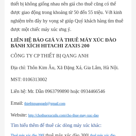
thiết bị không giống nhau nên giá cho thuê cũng có thể
được giao động trong khoảng từ 50 đến 55 triệu. Với kinh
nghiệm trên đây hy vọng sẽ giúp Quý khách hàng tìm thuê
được một chiếc máy xúc ưng ý.
LIÊN HỆ BÁO GIÁ VÀ THUÊ MÁY XÚC ĐÀO
BÁNH XÍCH HITACHI ZAXIS 200
CÔNG TY CP THIẾT BỊ QANG ANH
Địa chỉ: Thôn Kim Âu, Xã Đặng Xá, Gia Lâm, Hà Nội.
MST: 0106313002
Liên hệ: Mr. Dần 0963799890 hoặc 0934466546
Email:
thietbiquanganh@gmail.com
Website:
http://chothuexucuilu.com/cho-thue-may-xuc-dao
Tìm hiểu thêm để thuê các dòng máy xúc khác:
| thuê máy xúc đào 300|
Thuê máy xúc đào 200
thuê máy xúc đào