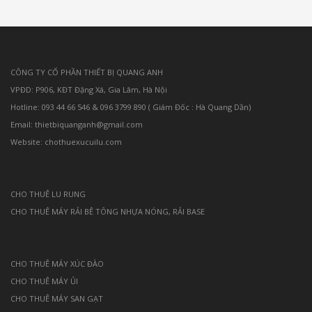
CÔNG TY CỔ PHẦN THIẾT BỊ QUANG ANH
VPĐD: P906, KĐT Đặng Xá, Gia Lâm, Hà Nội
Hotline: 093 44 66 546 & 096 3799 890 ( Giám Đốc : Hà Quang Dần)
Email: thietbiquanganh@gmail.com
Website: chothuexucuilu.com
CHO THUÊ LU RUNG
CHO THUÊ MÁY RẢI BÊ TÔNG NHỰA NÓNG, RẢI BASE
CHO THUÊ MÁY XÚC ĐÀO
CHO THUÊ MÁY ỦI
CHO THUÊ MÁY SAN GẠT