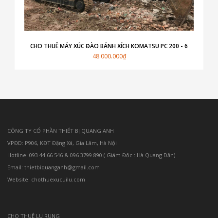
CHO THUÊ MÁY XÚC ĐÀO BÁNH XÍCH KOMATSU PC 200 - 6
48.000.000₫
CÔNG TY CỔ PHẦN THIẾT BỊ QUANG ANH
VPĐD: P906, KĐT Đặng Xá, Gia Lâm, Hà Nội
Hotline: 093 44 66 546 & 096 3799 890 ( Giám Đốc : Hà Quang Dần)
Email: thietbiquanganh@gmail.com
Website: chothuexucuilu.com
CHO THUÊ LU RUNG