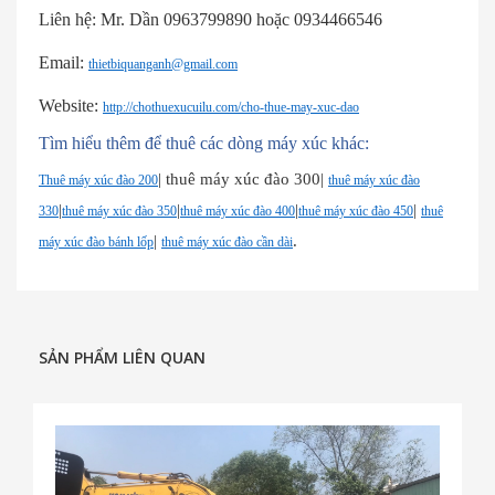
Liên hệ: Mr. Dần 0963799890 hoặc 0934466546
Email:
thietbiquanganh@gmail.com
Website:
http://chothuexucuilu.com/cho-thue-may-xuc-dao
Tìm hiểu thêm để thuê các dòng máy xúc khác:
| thuê máy xúc đào 300|
Thuê máy xúc đào 200
thuê máy xúc đào
|
|
|
|
330
thuê máy xúc đào 350
thuê máy xúc đào 400
thuê máy xúc đào 450
thuê
|
.
máy xúc đào bánh lốp
thuê máy xúc đào cần dài
SẢN PHẨM LIÊN QUAN