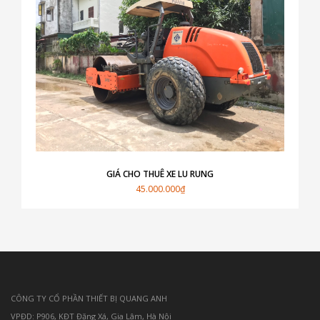
GIÁ CHO THUÊ XE LU RUNG
45.000.000₫
CÔNG TY CỔ PHẦN THIẾT BỊ QUANG ANH
VPĐD: P906, KĐT Đặng Xá, Gia Lâm, Hà Nội