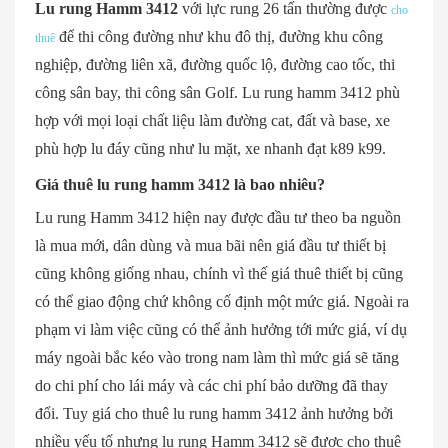
Lu rung Hamm 3412
với lực rung 26 tấn thường được
cho
để thi công đường như khu đô thị, đường khu công
thuê
nghiệp, đường liên xã, đường quốc lộ, đường cao tốc, thi
công sân bay, thi công sân Golf. Lu rung hamm 3412 phù
hợp với mọi loại chất liệu làm đường cat, đất và base, xe
phù hợp lu đáy cũng như lu mặt, xe nhanh đạt k89 k99.
Giá thuê lu rung hamm 3412 là bao nhiêu?
Lu rung Hamm 3412 hiện nay được đầu tư theo ba nguồn
là mua mới, dân dùng và mua bãi nên giá đầu tư thiết bị
cũng không giống nhau, chính vì thế giá thuê thiết bị cũng
có thể giao động chứ không cố định một mức giá. Ngoài ra
phạm vi làm việc cũng có thể ảnh hưởng tới mức giá, ví dụ
máy ngoài bắc kéo vào trong nam làm thì mức giá sẽ tăng
do chi phí cho lái máy và các chi phí bảo dưỡng đã thay
đổi. Tuy giá cho thuê lu rung hamm 3412 ảnh hưởng bởi
nhiều yếu tố nhưng lu rung Hamm 3412 sẽ được cho thuê