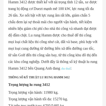
Hamm 3412 được thiết kế với tải trọng tĩnh 12 tấn, xe được
trang bị động cơ Duezt mạnh mẽ 100 kW, lực rung tối đa
26 tấn. Xe nổi bật với lực rung âm rất lớn, giảm chấn 5
chấu đem lại sự thoải mái cho người vận hành, tiết kiệm
nhiên liệu giảm chi phí cho nhà thi công và nhanh đạt được
độ đầm chặt. Lu rung Hamm được cho thuê để thi công
mọi loại chất liệu thi công như cát, đất và base, phù hợp với
mọi loại cung đường từ đường liên xã đến đường cao tốc,
từ sân Golf đến thi công sân bay, từ thi công khu đô thị đến
các khu công nghiệp. Dưới đây là thông số kỹ thuật lu rung
Hamm 3412 bên Quang Anh đang
:
cho thuê
THÔNG SỐ KỸ THUẬT LU RUNG HAMM 3412
Trọng lượng lu rung 3412
Trọng lượng vận hành: 11980 kg.
Trọng lượng vận hành tối đa: 15270 kg.
Tải trên trục trước/sau: 6705/5495 kg.