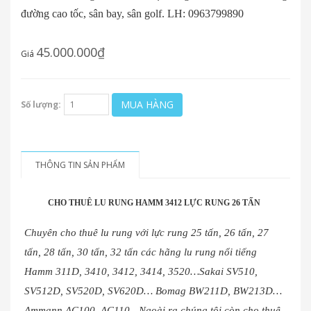
đường cao tốc, sân bay, sân golf. LH: 0963799890
45.000.000₫
Giá
MUA HÀNG
Số lượng:
THÔNG TIN SẢN PHẨM
CHO THUÊ LU RUNG HAMM 3412 LỰC RUNG 26 TẤN
Chuyên cho thuê lu rung với lực rung 25 tấn, 26 tấn, 27
tấn, 28 tấn, 30 tấn, 32 tấn các hãng lu rung nổi tiếng
Hamm 311D, 3410, 3412, 3414, 3520…Sakai SV510,
SV512D, SV520D, SV620D… Bomag BW211D, BW213D…
Ammann AC100, AC110…Ngoài ra chúng tôi còn cho thuê