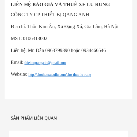
LIÊN HỆ BÁO GIÁ VÀ THUÊ XE LU RUNG
CÔNG TY CP THIẾT BỊ QANG ANH
Địa chỉ: Thôn Kim Âu, Xã Đặng Xá, Gia Lâm, Hà Nội.
MST: 0106313002
Liên hệ: Mr. Dần 0963799890 hoặc 0934466546
Email:
thietbiquanganh@gmail.com
Website:
http://chothuexucuilu.com/cho-thue-lu-rung
SẢN PHẨM LIÊN QUAN