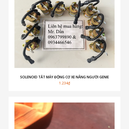
SOLENOID TẮT MÁY ĐỘNG CƠ XE NÂNG NGƯỜI GENIE
1.234₫