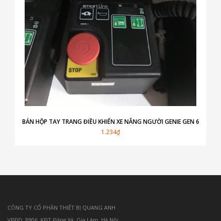
BÁN HỘP TAY TRANG ĐIỀU KHIỂN XE NÂNG NGƯỜI GENIE GEN 6
1.234₫
CÔNG TY CỔ PHẦN THIẾT BỊ QUANG ANH
VPĐD: P906, KĐT Đặng Xá, Gia Lâm, Hà Nội