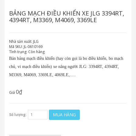
BẢNG MẠCH ĐIỀU KHIỂN XE JLG 3394RT,
4394RT, M3369, M4069, 3369LE
Nhà sản xuất:
JLG
Mã SKU:
JL-0610169
Tình trạng:
Còn hàng
Bán bảng mạch điều khiển (hay còn gọi là bo điều khiển, bo mạch
chủ, vi mạch điều khiển) xe nâng người JLG:
3394RT, 4394RT,
M3369, M4069, 3369LE, 4069LE,.....
0₫
Giá
MUA HÀNG
Số lượng: