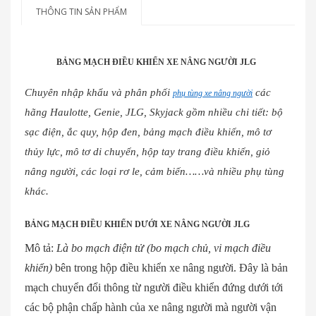
THÔNG TIN SẢN PHẨM
BẢNG MẠCH ĐIỀU KHIỂN XE NÂNG NGƯỜI JLG
Chuyên nhập khẩu và phân phối
các
phụ tùng xe nâng người
hãng Haulotte, Genie, JLG, Skyjack gồm nhiều chi tiết: bộ
sạc điện, ắc quy, hộp đen, bảng mạch điều khiển, mô tơ
thủy lực, mô tơ di chuyển, hộp tay trang điều khiển, giỏ
nâng người, các loại rơ le, cảm biến……và nhiều phụ tùng
khác.
BẢNG MẠCH ĐIỀU KHIỂN DƯỚI XE NÂNG NGƯỜI JLG
Mô tả:
Là bo mạch điện tử (bo mạch chủ, vi mạch điều
khiển)
bên trong hộp điều khiển xe nâng người. Đây là bản
mạch chuyển đổi thông từ người điều khiển đứng dưới tới
các bộ phận chấp hành của xe nâng người mà người vận