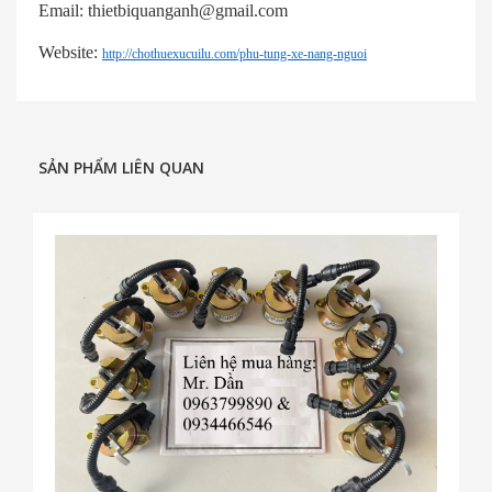
Email: thietbiquanganh@gmail.com
Website:
http://chothuexucuilu.com/phu-tung-xe-nang-nguoi
SẢN PHẨM LIÊN QUAN