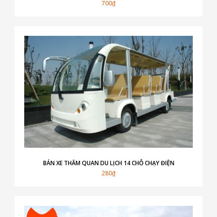
700₫
BÁN XE THĂM QUAN DU LỊCH 14 CHỖ CHẠY ĐIỆN
280₫