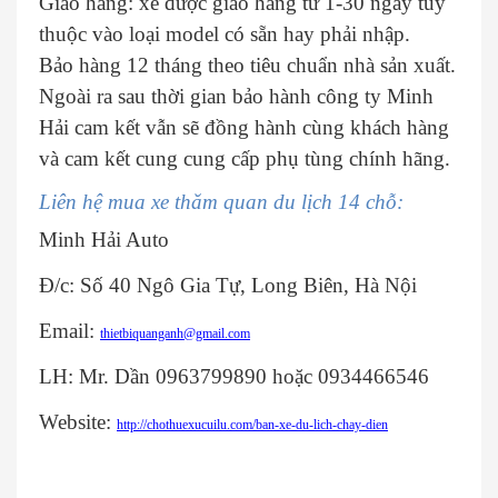
Giao hàng: xe được giao hàng từ 1-30 ngày tùy
thuộc vào loại model có sẵn hay phải nhập.
Bảo hàng 12 tháng theo tiêu chuẩn nhà sản xuất.
Ngoài ra sau thời gian bảo hành công ty Minh
Hải cam kết vẫn sẽ đồng hành cùng khách hàng
và cam kết cung cung cấp phụ tùng chính hãng.
Liên hệ mua xe thăm quan du lịch 14 chỗ:
Minh Hải Auto
Đ/c: Số 40 Ngô Gia Tự, Long Biên, Hà Nội
Email:
thietbiquanganh@gmail.com
LH: Mr. Dần 0963799890 hoặc 0934466546
Website:
http://chothuexucuilu.com/ban-xe-du-lich-chay-dien