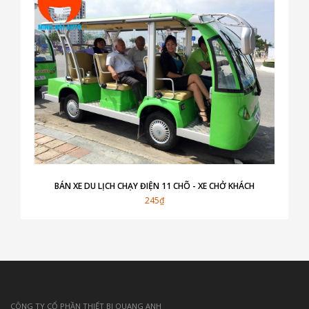
BÁN XE DU LỊCH CHẠY ĐIỆN 11 CHÕ - XE CHỞ KHÁCH
245₫
CÔNG TY CỔ PHẦN THIẾT BỊ QUANG ANH