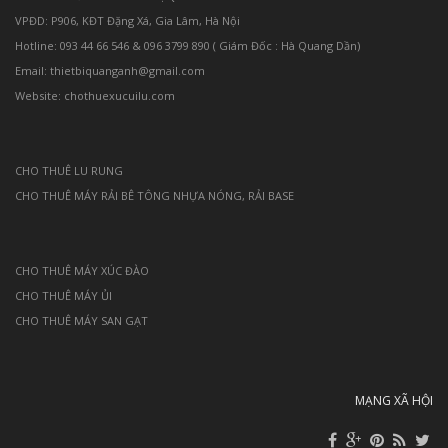
VPĐD: P906, KĐT Đặng Xá, Gia Lâm, Hà Nội
Hotline: 093 44 66 546 & 096 3799 890 ( Giám Đốc : Hà Quang Dần)
Email: thietbiquanganh@gmail.com
Website: chothuexucuilu.com
CHO THUÊ LU RUNG
CHO THUÊ MÁY RẢI BÊ TÔNG NHỰA NÓNG, RẢI BASE
CHO THUÊ MÁY XÚC ĐÀO
CHO THUÊ MÁY ỦI
CHO THUÊ MÁY SAN GẠT
MẠNG XÃ HỘI