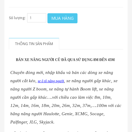
MUA HÀNG
Số lượng:
THÔNG TIN SẢN PHẨM
BÁN XE NÂNG NGƯỜI CŨ ĐÃ QUA SỬ DỤNG 8M ĐẾN 45M
Chuyên đòng mới, nhập khẩu và bán các dòng xe nâng
người cắt kéo,
, xe nâng người gấp khúc, xe
xe ô tô nâng người
nâng người Z boom, xe nâng tự hành Boom lift, xe nâng
người cần gấp khúc….với chiều cao làm việc 8m, 10m,
12m, 14m, 16m, 18m, 20m, 26m, 32m, 37m,….100m với các
hãng nâng người Haulotte, Genie, XCMG, Socage,
Palfinger, JLG, Skyjack.