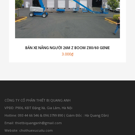
BÁN XE NÂNG NGƯỜI 26M Z BOOM Z80/60 GENIE
3.000₫
CÔNG TY CỔ PHẦN THIẾT BỊ QUANG ANH
VPĐD: P906, KĐT Đặng Xá, Gia Lâm, Hà Nội
Hotline: 093 44 66 546 & 096 3799 890 ( Giám Đốc : Hà Quang Dần)
Email: thietbiquanganh@gmail.com
Website: chothuexucuilu.com