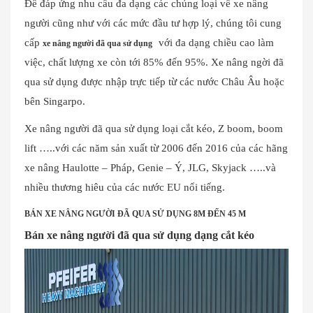
Để đáp ứng nhu cầu đa dạng các chủng loại về xe nâng
người cũng như với các mức đầu tư hợp lý, chúng tôi cung
cấp
với đa dạng chiều cao làm
xe nâng người đã qua sử dụng
việc, chất lượng xe còn tới 85% đến 95%. Xe nâng ngời đã
qua sử dụng được nhập trực tiếp từ các nước Châu Âu hoặc
bên Singarpo.
Xe nâng người đã qua sử dụng loại cắt kéo, Z boom, boom
lift …..với các năm sản xuất từ 2006 đến 2016 của các hãng
xe nâng Haulotte – Pháp, Genie – Ý, JLG, Skyjack …..và
nhiều thương hiêu của các nước EU nổi tiếng.
BÁN XE NÂNG NGƯỜI ĐÃ QUA SỬ DỤNG 8M ĐẾN 45 M
Bán xe nâng người đã qua sử dụng dạng cắt kéo