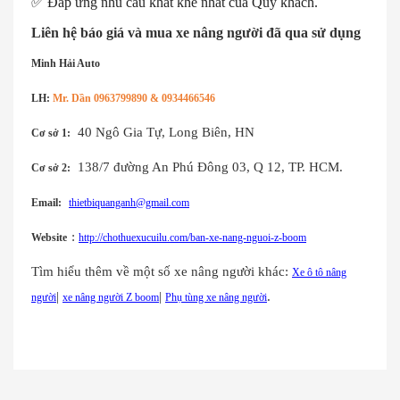
✅
Đáp ứng nhu cầu khắt khe nhất của Quý khách.
Liên hệ báo giá và mua xe nâng người đã qua sử dụng
Minh Hải Auto
LH:
Mr. Dần 0963799890 & 0934466546
40 Ngô Gia Tự, Long Biên, HN
Cơ sở 1:
138/7 đường An Phú Đông 03, Q 12, TP. HCM.
Cơ sở 2:
Email:
thietbiquanganh@gmail.com
:
Website
http://chothuexucuilu.com/ban-xe-nang-nguoi-z-boom
Tìm hiểu thêm về một số xe nâng người khác:
Xe ô tô nâng
|
|
.
người
xe nâng người Z boom
Phụ tùng xe nâng người