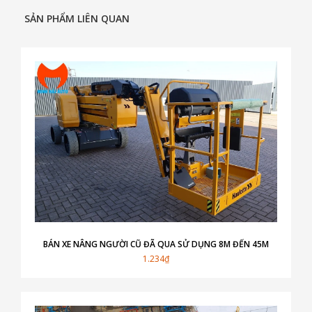
SẢN PHẨM LIÊN QUAN
BÁN XE NÂNG NGƯỜI CŨ ĐÃ QUA SỬ DỤNG 8M ĐẾN 45M
1.234₫