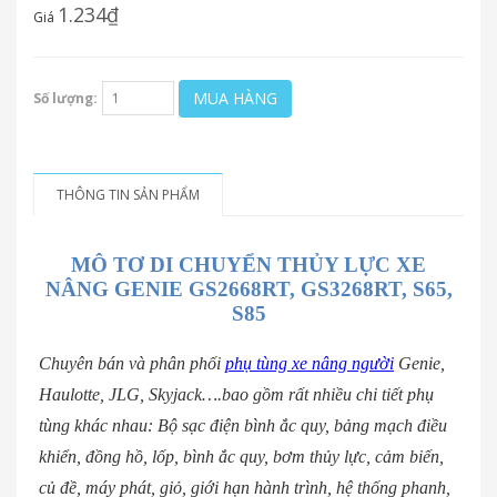
1.234₫
Giá
MUA HÀNG
Số lượng:
THÔNG TIN SẢN PHẨM
MÔ TƠ DI CHUYỂN THỦY LỰC XE
NÂNG GENIE GS2668RT, GS3268RT, S65,
S85
Chuyên bán và phân phối
phụ tùng xe nâng người
Genie,
Haulotte, JLG, Skyjack….bao gồm rất nhiều chi tiết phụ
tùng khác nhau: Bộ sạc điện bình ắc quy, bảng mạch điều
khiển, đồng hồ, lốp, bình ắc quy, bơm thủy lực, cảm biến,
củ đề, máy phát, giỏ, giới hạn hành trình, hệ thống phanh,