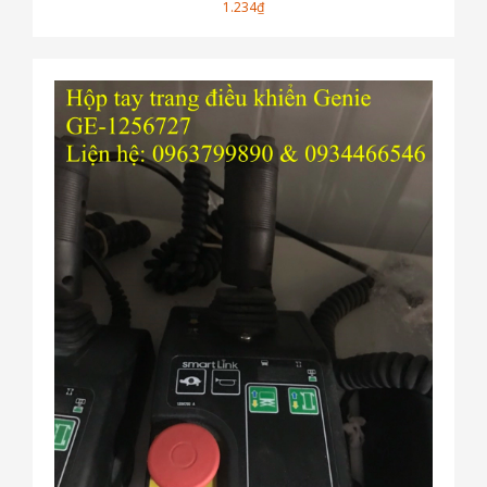
1.234₫