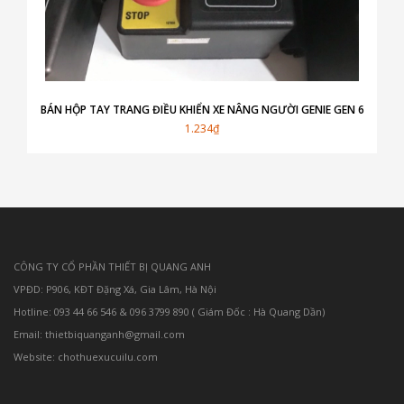
BÁN HỘP TAY TRANG ĐIỀU KHIỂN XE NÂNG NGƯỜI GENIE GEN 6
1.234₫
CÔNG TY CỔ PHẦN THIẾT BỊ QUANG ANH
VPĐD: P906, KĐT Đặng Xá, Gia Lâm, Hà Nội
Hotline: 093 44 66 546 & 096 3799 890 ( Giám Đốc : Hà Quang Dần)
Email: thietbiquanganh@gmail.com
Website: chothuexucuilu.com