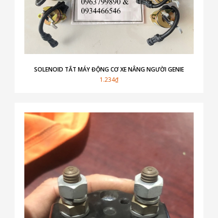
SOLENOID TẮT MÁY ĐỘNG CƠ XE NÂNG NGƯỜI GENIE
1.234₫