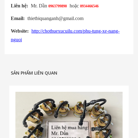
Liên hệ:
Mr. Dần
hoặc
0963799890
0934466546
Email:
thietbiquanganh@gmail.com
Website:
http://chothuexucuilu.com/phu-tung-xe-nang-
nguoi
SẢN PHẨM LIÊN QUAN