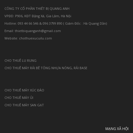
CÔNG TY CỔ PHẦN THIẾT BỊ QUANG ANH
VPĐD: P906, KĐT Đặng Xá, Gia Lâm, Hà Nội
Hotline: 093 44 66 546 & 096 3799 890 ( Giám Đốc : Hà Quang Dần)
Email: thietbiquanganh@gmail.com
Website: chothuexucuilu.com
CHO THUÊ LU RUNG
CHO THUÊ MÁY RẢI BÊ TÔNG NHỰA NÓNG, RẢI BASE
CHO THUÊ MÁY XÚC ĐÀO
CHO THUÊ MÁY ỦI
CHO THUÊ MÁY SAN GẠT
MẠNG XÃ HỘI