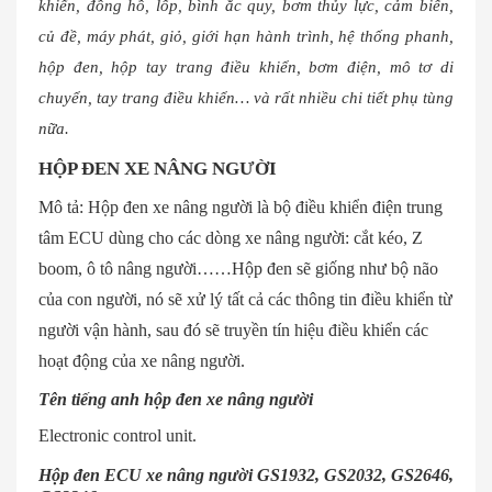
khiển, đồng hồ, lốp, bình ắc quy, bơm thủy lực, cảm biến,
củ đề, máy phát, giỏ, giới hạn hành trình, hệ thống phanh,
hộp đen, hộp tay trang điều khiển, bơm điện, mô tơ di
chuyển, tay trang điều khiển… và rất nhiều chi tiết phụ tùng
nữa.
HỘP ĐEN XE NÂNG NGƯỜI
Mô tả: Hộp đen xe nâng người là bộ điều khiển điện trung
tâm ECU dùng cho các dòng xe nâng người: cắt kéo, Z
boom, ô tô nâng người……Hộp đen sẽ giống như bộ não
của con người, nó sẽ xử lý tất cả các thông tin điều khiển từ
người vận hành, sau đó sẽ truyền tín hiệu điều khiển các
hoạt động của xe nâng người.
Tên tiếng anh hộp đen xe nâng người
Electronic control unit.
Hộp đen ECU xe nâng người GS1932, GS2032, GS2646,