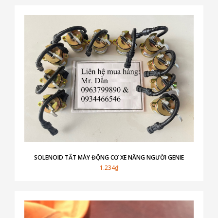
SOLENOID TẮT MÁY ĐỘNG CƠ XE NÂNG NGƯỜI GENIE
1.234₫