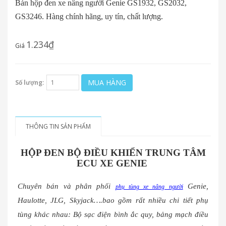
Bán hộp đen xe nâng người Genie GS1932, GS2032,
GS3246. Hàng chính hãng, uy tín, chất lượng.
1.234₫
Giá
MUA HÀNG
Số lượng:
THÔNG TIN SẢN PHẨM
HỘP ĐEN BỘ ĐIỀU KHIỂN TRUNG TÂM
ECU XE GENIE
Chuyên bán và phân phối
Genie,
phụ tùng xe nâng người
Haulotte, JLG, Skyjack….bao gồm rất nhiều chi tiết phụ
tùng khác nhau: Bộ sạc điện bình ắc quy, bảng mạch điều