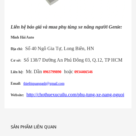
Liên hệ báo giá và mua phụ tùng xe nâng người Genie:
Minh Hải Auto
Số 40 Ngô Gia Tự, Long Biên, HN
Địa chỉ:
Số 138/7 Đường An Phú Đông 03, Q.12, TP HCM
Cơ sở:
Mr. Dần
hoặc
Liên hệ:
0963799890
0934466546
Email:
thietbiquanganh@gmail.com
http://chothuexucuilu.com/phu-tung-xe-nang-nguoi
Website:
SẢN PHẨM LIÊN QUAN