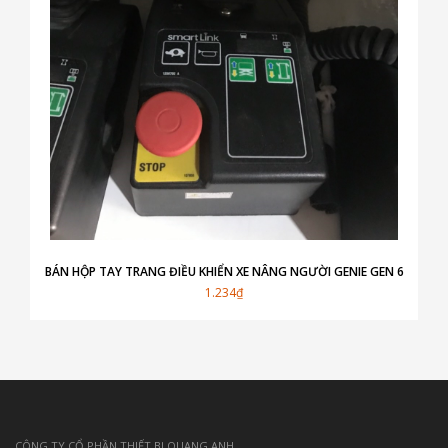
BÁN HỘP TAY TRANG ĐIỀU KHIỂN XE NÂNG NGƯỜI GENIE GEN 6
1.234₫
CÔNG TY CỔ PHẦN THIẾT BỊ QUANG ANH