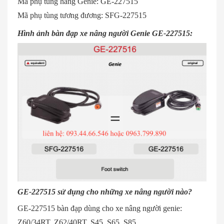
Mã phụ tùng hãng Genie: GE-227515
Mã phụ tùng tương đương: SFG-227515
Hình ảnh bàn đạp xe nâng người Genie GE-227515:
GE-227515 sử dụng cho những xe nâng người nào?
GE-227515 bàn đạp dùng cho xe nâng người genie:
Z60/34RT, Z62/40RT, S45, S65, S85