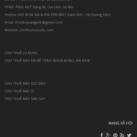
VPĐD: P906, KĐT Đặng Xá, Gia Lâm, Hà Nội
Hotline: 093 44 66 546 & 096 3799 890 ( Giám Đốc : Hà Quang Dần)
Email: thietbiquanganh@gmail.com
Website: chothuexucuilu.com
CHO THUÊ LU RUNG
CHO THUÊ MÁY RẢI BÊ TÔNG NHỰA NÓNG, RẢI BASE
CHO THUÊ MÁY XÚC ĐÀO
CHO THUÊ MÁY ỦI
CHO THUÊ MÁY SAN GẠT
MẠNG XÃ HỘI