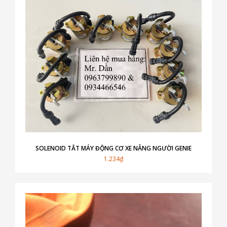
SOLENOID TẮT MÁY ĐỘNG CƠ XE NÂNG NGƯỜI GENIE
1.234₫