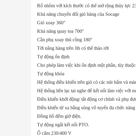
Rổ nhôm với kích thước có thể mở rộng thủy lực 2
Khả năng chuyển đổi giỏ hàng của Socage
Giỏ xoay 360°
Khả năng quay toa 700°
Cần phụ xoay thủ công 180°
Tời nâng hàng trên Jib có thể tháo rời
Tự động ổn định
Cho phép làm việc khi ổn định một phần, tùy thuộ
Tự động khóa
Hệ thống điều khiển trên giỏ có các nút bấm và màn
Hệ thống liên lạc tai nghe để kết nối làm việc với m
Điều khiển khởi động/ tắt động cơ chính và phụ được
Điều khiển từ xa bằng sóng vô tuyến đa chức năng 
Đồng hồ đếm giờ điện.
Tự động ngắt kết nối PTO.
Ổ cắm 230/400 V