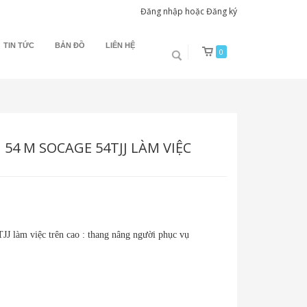
Đăng nhập
hoặc
Đăng ký
TIN TỨC
BẢN ĐỒ
LIÊN HỆ
0
54 M SOCAGE 54TJJ LÀM VIỆC
JJ làm việc trên cao : thang nâng người phục vụ