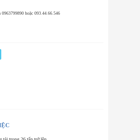
n 0963799890 hoặc 093.44.66.546
IỆC
tải trọng 26 tấn trở lên.