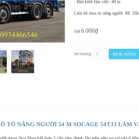
- Bán kính làm việc: 40 m.
Liên hệ mua xe nâng người: Mr. Dầ
6.000₫
Giá
MUA HÀNG
Số lượng:
 Ô TÔ NÂNG NGƯỜI 54 M SOCAGE 54TJJ LÀM V
ười dạng ống lồng kết hợp 2 cần phụ được lắp trên nền xe cơ sở có tổng 