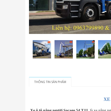
THÔNG TIN SẢN PHẨM
XE
Xe ô tô nâng người Socage 54 TJJ
là xe nâng ng