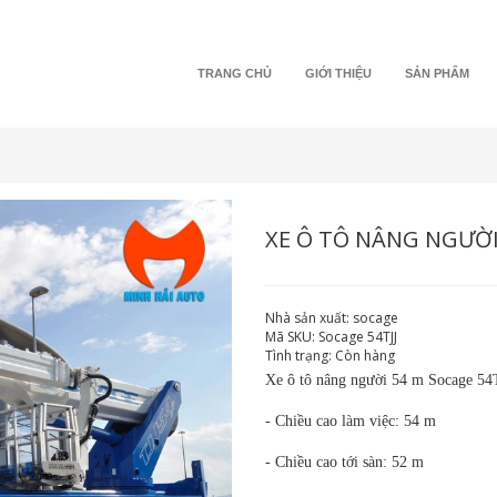
TRANG CHỦ
GIỚI THIỆU
SẢN PHẨM
XE Ô TÔ NÂNG NGƯỜI 
Nhà sản xuất:
socage
Mã SKU:
Socage 54TJJ
Tình trạng:
Còn hàng
Xe ô tô nâng người 54 m Socage 54T
- Chiều cao làm việc: 54 m
- Chiều cao tới sàn: 52 m