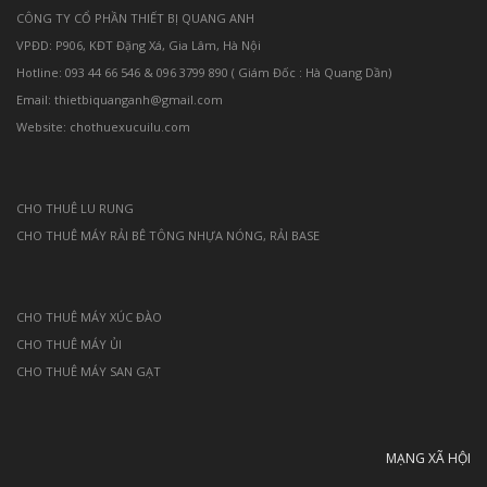
CÔNG TY CỔ PHẦN THIẾT BỊ QUANG ANH
VPĐD: P906, KĐT Đặng Xá, Gia Lâm, Hà Nội
Hotline: 093 44 66 546 & 096 3799 890 ( Giám Đốc : Hà Quang Dần)
Email: thietbiquanganh@gmail.com
Website: chothuexucuilu.com
CHO THUÊ LU RUNG
CHO THUÊ MÁY RẢI BÊ TÔNG NHỰA NÓNG, RẢI BASE
CHO THUÊ MÁY XÚC ĐÀO
CHO THUÊ MÁY ỦI
CHO THUÊ MÁY SAN GẠT
MẠNG XÃ HỘI