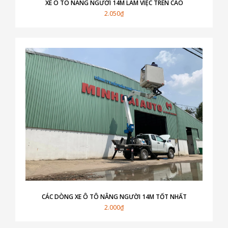
XE Ô TÔ NÂNG NGƯỜI 14M LÀM VIỆC TRÊN CAO
2.050₫
CÁC DÒNG XE Ô TÔ NÂNG NGƯỜI 14M TỐT NHẤT
2.000₫